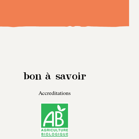
it
I
I
bon à savoir
Accreditations