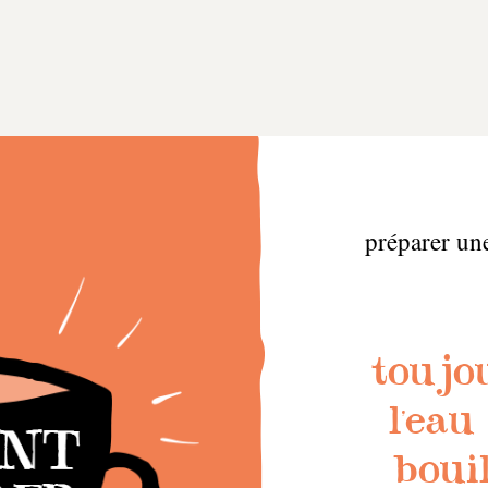
préparer une
toujou
l'eau
bouil