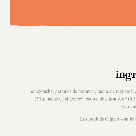
t
ingr
honeybush*, granulés de pomme*, racine de réglisse*, 
(3%), racine de chicorée*, écorce de citron vert* (0,5
l’agricu
Les produits Clipper sont fabr