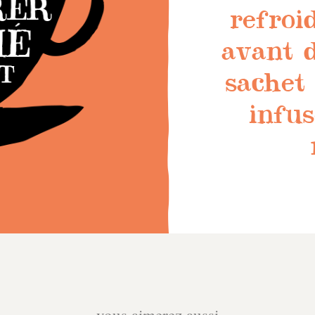
refroi
avant d
sachet 
infu
vous aimerez aussi