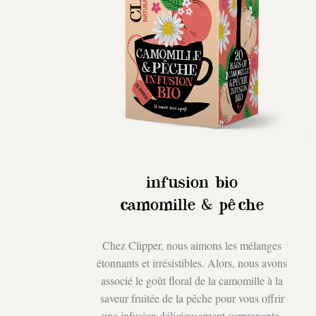
infusion bio
camomille & pêche
Chez Clipper, nous aimons les mélanges
étonnants et irrésistibles. Alors, nous avons
associé le goût floral de la camomille à la
saveur fruitée de la pêche pour vous offrir
une infusion délicieusement surprenante.