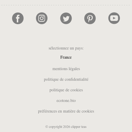
sélectionnez un pays:
France
UK
mentions légales
België (NL)
politique de confidentialité
Belgique (FR)
politique de cookies
Deutschland
España
ecotone.bio
Italia
préférences en matière de cookies
Nederland
Suomi
© copyright 2026 clipper teas
Sverige