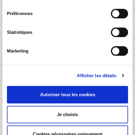
consentement
laissez refroidir une minute
Préférences
avant de verser sur le sachet
de thé. Laissez infuser
Statistiques
pendant 2 à 5 minutes.
Marketing
vous aimerez aussi
Afficher les détails
Autoriser tous les cookies
Je choisis
Cookies nécessaires uniquement