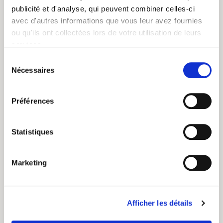
publicité et d'analyse, qui peuvent combiner celles-ci
avec d'autres informations que vous leur avez fournies
ou qu'ils ont collectées lors de votre utilisation de leurs
services.
Sélection
Nécessaires
du
consentement
Préférences
Statistiques
toujours utiliser de l'eau
douce. Faites bouillir et
Marketing
laissez refroidir une minute
avant de verser sur le sachet
Afficher les détails
de thé. Laissez infuser