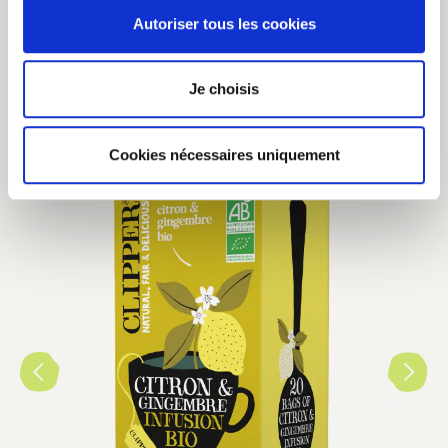
pendant 1 à 3 minutes.
Autoriser tous les cookies
Je choisis
vous aimerez aussi
Cookies nécessaires uniquement