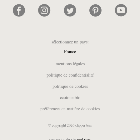
sélectionnez un pays:
France
UK
mentions légales
België (NL)
politique de confidentialité
Belgique (FR)
politique de cookies
Deutschland
España
ecotone.bio
Italia
préférences en matière de cookies
Nederland
Suomi
© copyright 2026 clipper teas
Sverige
USA
conception du site
mad river