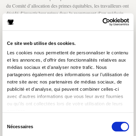
du Comité d’allocation des primes équitables, les travailleurs ont
décidé d’investir leur prime dans le recrutement d’un médecin
r
homme car cela leur paraissait important. Le D
Oamprakash
gère un dispensaire pour les travailleurs et leurs familles, et rend
également visite aux travailleurs sur le terrain les lundis,
mercredis et dimanches pour leur proposer des conseils de santé
Ce site web utilise des cookies.
durant les horaires de travail. Le médecin reçoit trente à
Les cookies nous permettent de personnaliser le contenu
cinquante patients chaque jour dans sa clinique, et en voit plus
et les annonces, d'offrir des fonctionnalités relatives aux
de cent par semaine lorsqu’il se rend sur le terrain. Voici
médias sociaux et d'analyser notre trafic. Nous
comment il décrit les changements observés durant ses quinze
partageons également des informations sur l'utilisation de
années de travail à Rockland :
notre site avec nos partenaires de médias sociaux, de
publicité et d'analyse, qui peuvent combiner celles-ci
avec d'autres informations que vous leur avez fournies
ou qu'ils ont collectées lors de votre utilisation de leurs
services.
Ils [les travailleurs] sont plus à
Sélection
l'aise de venir ici... Ils conseillent
Nécessaires
du
consentement