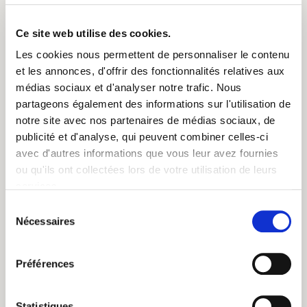
et retirer les sachets.
Ajouter ensuite les quartiers de pêche et le sucre.
Ce site web utilise des cookies.
Puis ajouter les branches de thym dans un filtre à thé.
Les cookies nous permettent de personnaliser le contenu
Laisser macérer au moins 2 heures au réfrigérateur puis ôter le
et les annonces, d'offrir des fonctionnalités relatives aux
thym.
médias sociaux et d'analyser notre trafic. Nous
Servir frais et boire dans la journée.
partageons également des informations sur l'utilisation de
notre site avec nos partenaires de médias sociaux, de
iii/ le gourmand : la recette de thé
publicité et d'analyse, qui peuvent combiner celles-ci
vert à la framboise et au basilic
avec d'autres informations que vous leur avez fournies
ou qu'ils ont collectées lors de votre utilisation de leurs
Framboise-basilic : le duo de choc pour toutes les recettes dans
services.
l’ère du temps ! Cette recette de thé glacé plaira pour sûr aux
Sélection
petits comme aux grands et on vous conseille vivement de
Nécessaires
du
préparer plusieurs carafes par jour, puisqu’elles ont tendance à se
consentement
vider très (très) rapidement !
Préférences
Ingrédients pour 4 convives
:
– 2 sachets de notre
Delicious Thé Vert bio
Statistiques