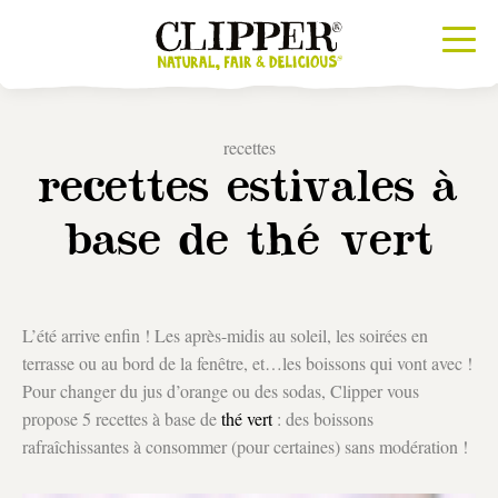
recettes
recettes estivales à
base de thé vert
L’été arrive enfin ! Les après-midis au soleil, les soirées en
terrasse ou au bord de la fenêtre, et…les boissons qui vont avec !
Pour changer du jus d’orange ou des sodas, Clipper vous
propose 5 recettes à base de
thé vert
: des boissons
rafraîchissantes à consommer (pour certaines) sans modération !