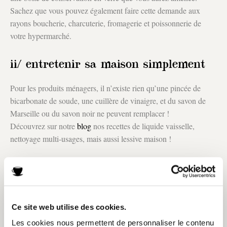
Sachez que vous pouvez également faire cette demande aux
rayons boucherie, charcuterie, fromagerie et poissonnerie de
votre hypermarché.
ii/ entretenir sa maison simplement
Pour les produits ménagers, il n’existe rien qu’une pincée de
bicarbonate de soude, une cuillère de vinaigre, et du savon de
Marseille ou du savon noir ne peuvent remplacer !
Découvrez sur notre
blog
nos recettes de liquide vaisselle,
nettoyage multi-usages, mais aussi lessive maison !
iii/ en cuisine, avec des matériaux
éco-responsables
Maintenant, comment se passer de ces petits accessoires
Ce site web utilise des cookies.
quotidiens si pratiques en cuisine ?
Les cookies nous permettent de personnaliser le contenu