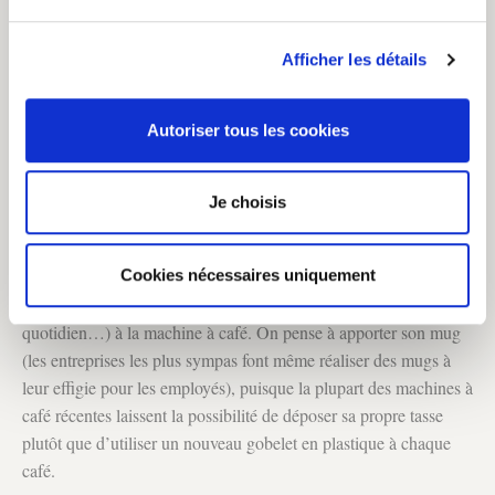
les pailles en plastique constituent un grand gâchis de plastique
et sont également à bannir. On les remplacera par des
pailles en
Afficher les détails
inox
au style intemporel et élégant (elles sont fournies avec un
goupillon pour le nettoyage). Pour les moins maladroits, les
pailles en verre
seront également du meilleur effet.
Autoriser tous les cookies
iv/ bannir le plastique au bureau
Je choisis
On y pense peu, mais l’usage du plastique à usage unique (ou
limité) au bureau, est également très expansif au quotidien.
Cookies nécessaires uniquement
1. D’abord : le passage quotidien (ou bi-quotidien, tri-
quotidien…) à la machine à café. On pense à apporter son mug
(les entreprises les plus sympas font même réaliser des mugs à
leur effigie pour les employés), puisque la plupart des machines à
café récentes laissent la possibilité de déposer sa propre tasse
plutôt que d’utiliser un nouveau gobelet en plastique à chaque
café.