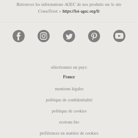
Retrouvez les informations AGEC de nos produits sur le site
ConsoTrust >
https://loi-agec.org/fr
sélectionnez un pays:
France
UK
mentions légales
België (NL)
politique de confidentialité
Belgique (FR)
politique de cookies
Deutschland
España
ecotone.bio
Italia
préférences en matière de cookies
Nederland