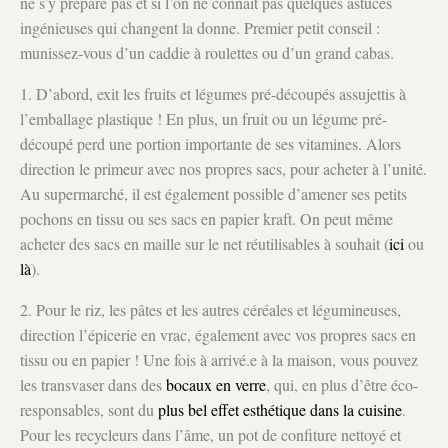
ne s’y prépare pas et si l’on ne connaît pas quelques astuces
ingénieuses qui changent la donne. Premier petit conseil :
munissez-vous d’un caddie à roulettes ou d’un grand cabas.
1. D’abord, exit les fruits et légumes pré-découpés assujettis à
l’emballage plastique ! En plus, un fruit ou un légume pré-
découpé perd une portion importante de ses vitamines. Alors
direction le primeur avec nos propres sacs, pour acheter à l’unité.
Au supermarché, il est également possible d’amener ses petits
pochons en tissu ou ses sacs en papier kraft. On peut même
acheter des sacs en maille sur le net réutilisables à souhait (
ici
ou
là
).
2. Pour le riz, les pâtes et les autres céréales et légumineuses,
direction l’épicerie en vrac, également avec vos propres sacs en
tissu ou en papier ! Une fois à arrivé.e à la maison, vous pouvez
les transvaser dans des
bocaux en verre
, qui, en plus d’être éco-
responsables, sont du
plus bel effet esthétique dans la cuisine
.
Pour les recycleurs dans l’âme, un pot de confiture nettoyé et