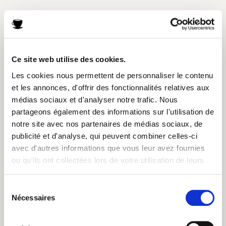
Ce site web utilise des cookies.
Les cookies nous permettent de personnaliser le contenu
et les annonces, d'offrir des fonctionnalités relatives aux
médias sociaux et d'analyser notre trafic. Nous
partageons également des informations sur l'utilisation de
notre site avec nos partenaires de médias sociaux, de
publicité et d'analyse, qui peuvent combiner celles-ci
Pour déguster les pétales de rose, retirez la base blanche amère.
avec d'autres informations que vous leur avez fournies
Les pétales restants sont délicieux et très parfumés. Toutes les
ou qu'ils ont collectées lors de votre utilisation de leurs
roses sont comestibles et les plus sombres ont une saveur plus
services.
prononcée.
Sélection
Si vous êtes un peu frileux·ses à l’idée de consommer des pétales
Nécessaires
du
de rose, envisagez l’eau de rose pour préparer vos madeleines
consentement
aromatisées, par exemple. Vous nous en garderez une ou deux,