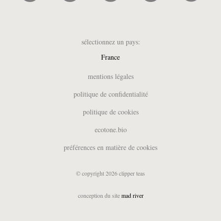
sélectionnez un pays:
France
UK
mentions légales
België (NL)
politique de confidentialité
Belgique (FR)
politique de cookies
Deutschland
España
ecotone.bio
Italia
préférences en matière de cookies
Nederland
Suomi
© copyright 2026 clipper teas
Sverige
USA
conception du site
mad river
日本