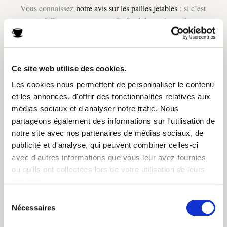
Vous connaissez
notre avis sur les pailles jetables
: si c’est
pour qu’elles se retrouvent au fin fond des océans, c’est
non. Aussi, optez pour des pailles réutilisables : en inox
ou en bambou, par exemple. De notre côté, c’est les
pailles en inox ultra résistant d’Onyx. À utiliser avec
Ce site web utilise des cookies.
toutes vos boissons froides. En plus elles passent au lave-
vaisselle, sont adaptées aux enfants et sont livrées avec un
Les cookies nous permettent de personnaliser le contenu
goupillon pour les nettoyer … Bref, elles sont parfaites.
et les annonces, d'offrir des fonctionnalités relatives aux
médias sociaux et d'analyser notre trafic. Nous
partageons également des informations sur l'utilisation de
notre site avec nos partenaires de médias sociaux, de
des glaçons
publicité et d'analyse, qui peuvent combiner celles-ci
avec d'autres informations que vous leur avez fournies
pratiques – lekué
ou qu'ils ont collectées lors de votre utilisation de leurs
services.
(10€)
Sélection
Nécessaires
du
consentement