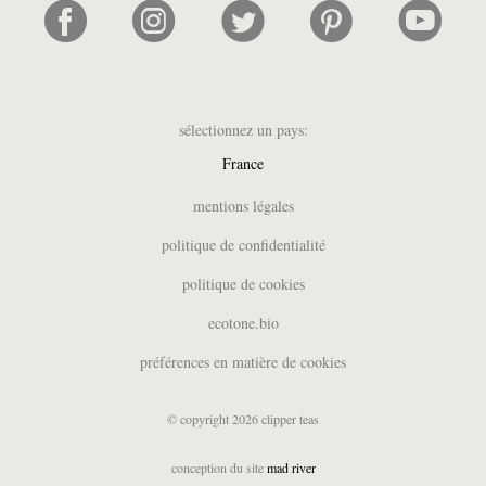
sélectionnez un pays:
France
UK
mentions légales
België (NL)
politique de confidentialité
Belgique (FR)
politique de cookies
Deutschland
España
ecotone.bio
Italia
préférences en matière de cookies
Nederland
Suomi
© copyright 2026 clipper teas
Sverige
USA
conception du site
mad river