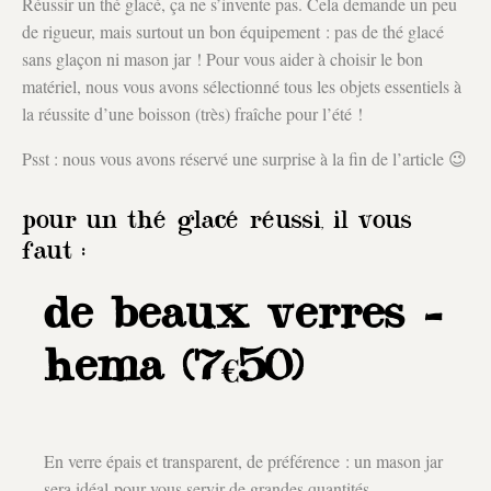
Réussir un thé glacé, ça ne s’invente pas. Cela demande un peu
de rigueur, mais surtout un bon équipement : pas de thé glacé
sans glaçon ni mason jar ! Pour vous aider à choisir le bon
matériel, nous vous avons sélectionné tous les objets essentiels à
la réussite d’une boisson (très) fraîche pour l’été !
Psst : nous vous avons réservé une surprise à la fin de l’article 😉
pour un thé glacé réussi, il vous
faut :
de beaux verres –
hema (7€50)
En verre épais et transparent, de préférence : un mason jar
sera idéal pour vous servir de grandes quantités.