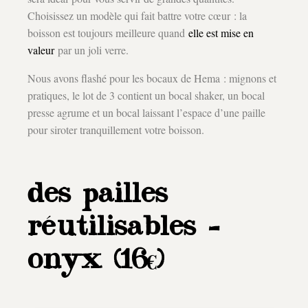
Choisissez un modèle qui fait battre votre cœur : la
boisson est toujours meilleure quand
elle est mise en
valeur
par un joli verre.
Nous avons flashé pour les bocaux de Hema : mignons et
pratiques, le lot de 3 contient un bocal shaker, un bocal
presse agrume et un bocal laissant l’espace d’une paille
pour siroter tranquillement votre boisson.
des pailles
réutilisables –
onyx (16€)