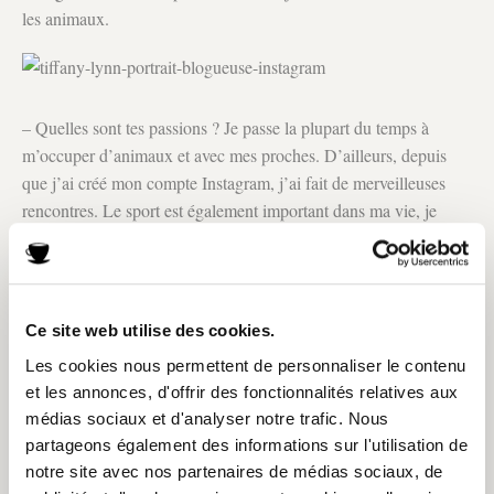
les animaux.
– Quelles sont tes passions ? Je passe la plupart du temps à
m’occuper d’animaux et avec mes proches. D’ailleurs, depuis
que j’ai créé mon compte Instagram, j’ai fait de merveilleuses
rencontres. Le sport est également important dans ma vie, je
pratique le kravmaga.
– Depuis quand es-tu végétarienne ?
Je suis végétarienne depuis bientôt deux ans. Je n’ai jamais été
Ce site web utilise des cookies.
amatrice de viande alors c’était une évidence. Les animaux ont
une place importante dans ma vie et il me parait inconcevable de
Les cookies nous permettent de personnaliser le contenu
les manger ! De plus, nous n’avons pas besoin d’en manger pour
et les annonces, d'offrir des fonctionnalités relatives aux
médias sociaux et d'analyser notre trafic. Nous
vivre et être en bonne santé.
partageons également des informations sur l'utilisation de
– Sur ton compte Instagram, tu partages souvent des photos de
notre site avec nos partenaires de médias sociaux, de
recettes et de plats, tu aimes cuisiner ?