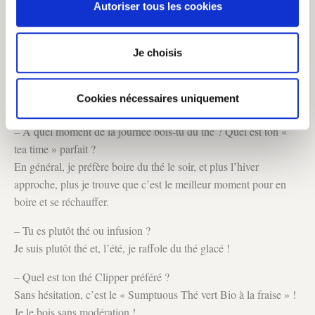
Autoriser tous les cookies
à faire ?
Les wraps sont ma spécialité, je les revisite de mille façons. Ma
recette préférée est le wrap de galette de blé, avocats, oignons,
Je choisis
ciboulette, sauce soja et citron vert, un délice !
Cookies nécessaires uniquement
– A quel moment de la journée bois-tu du thé ? Quel est ton «
tea time » parfait ?
En général, je préfère boire du thé le soir, et plus l’hiver
approche, plus je trouve que c’est le meilleur moment pour en
boire et se réchauffer.
– Tu es plutôt thé ou infusion ?
Je suis plutôt thé et, l’été, je raffole du thé glacé !
– Quel est ton thé Clipper préféré ?
Sans hésitation, c’est le « Sumptuous Thé vert Bio à la fraise » !
Je le bois sans modération !