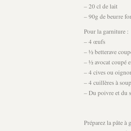
– 20 cl de lait
– 90g de beurre fo
Pour la garniture :
– 4 œufs
– ½ betterave coup
– ½ avocat coupé e
– 4 cives ou oign
– 4 cuillères à sou
– Du poivre et du s
Préparez la pâte à 