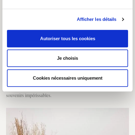
Afficher les détails
crédit : lingeancien.com
Autoriser tous les cookies
Je choisis
v. la véritable hotte du père noël
Cookies nécessaires uniquement
Les petits seront ravis, et les plus grands aussi ! La bonne idée
pour prendre des photos sublimes et conserver ainsi des
souvenirs impérissables.