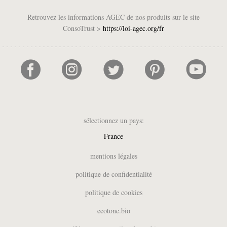
Retrouvez les informations AGEC de nos produits sur le site
ConsoTrust >
https://loi-agec.org/fr
sélectionnez un pays:
France
UK
mentions légales
België (NL)
politique de confidentialité
Belgique (FR)
politique de cookies
Deutschland
España
ecotone.bio
Italia