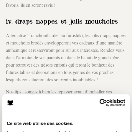
favoris, ils en seront ravis !
iv. draps, nappes, et jolis mouchoirs
Alternative “franchouillarde” au furoshiki, les jolis draps, nappes
et mouchoirs brodés envelopperont vos cadeaux d’une manière
authentique et resserviront pour sûr aux intéressés. Rendez-vous
dans l’armoire de vos parents ou dans le bahut de grand-mère
pour retrouver des trésors enfouis qui feront le bonheur des
futures tables et décorations en tous genres de vos proches,
lesquels constitueront des souvenirs inoubliables !
Nos tips : songez à bien les repasser avant d’emballer vos
cadeaux, et pour raviver le linge blanc, pensez au bicarbonate de
soude, à 40° ou même à 60° dans la machine à laver, qui fait de
véritables miracles !
Ce site web utilise des cookies.