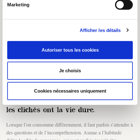
communauté.
Marketing
La raison d’être de son blog est sa philosophie : une
consommation plus intelligente et plus raisonnée. Asmae est
intimement convaincue que c’est comme ça que le changement
Afficher les détails
aura lieu, en consommant mieux.
En 2016, notre blogueuse quitte son job pour vivre pleinement
Autoriser tous les cookies
son nouveau mode de vie et être plus en accord avec ses valeurs.
Plus rien ne peut l’arrêter !
Je choisis
https://www.instagram.com/p/BbFQK5lloWi/?
Cookies nécessaires uniquement
utm_source=ig_embed
les clichés ont la vie dure.
Lorsque l’on consomme différemment, il faut parfois s’attendre à
des questions et de l’incompréhension. Asmae a l’habitude