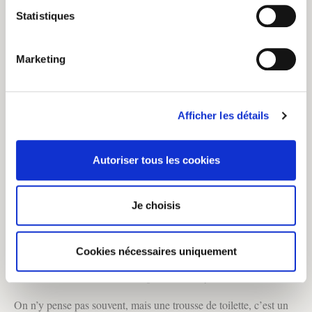
Statistiques
Marketing
Afficher les détails
Autoriser tous les cookies
Je choisis
– pour une accro aux cosmétiques
Cookies nécessaires uniquement
1. Trousse de toilette bio et responsable
Froy & dind
(23,50€)
On n’y pense pas souvent, mais une trousse de toilette, c’est un