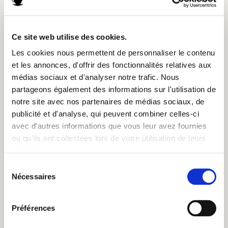
Ce site web utilise des cookies.
2. une gourde en aluminium
Les cookies nous permettent de personnaliser le contenu
altermundi (24,99€)
et les annonces, d'offrir des fonctionnalités relatives aux
médias sociaux et d'analyser notre trafic. Nous
Parfaite pour emporter son thé ou son infusion lors des séances
partageons également des informations sur l'utilisation de
de yoga, cette gourde est recyclable et garantie sans produits
notre site avec nos partenaires de médias sociaux, de
nocifs.
publicité et d'analyse, qui peuvent combiner celles-ci
avec d'autres informations que vous leur avez fournies
Maintenant qu’elle est bien équipée, n’hésitez pas à lui partager
ou qu'ils ont collectées lors de votre utilisation de leurs
notre article sur
les 5 exercices de yoga à faire chez soi
😉
services.
Sélection
Nécessaires
du
consentement
Préférences