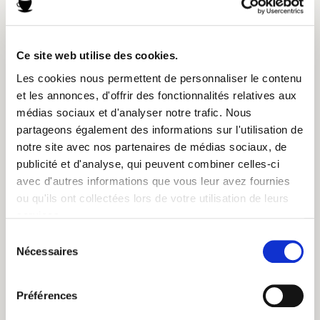
l’Anartiste, ce bistrot-bar à vin-coffee shop-lieu de vie engagé et
responsable. Privilégiant les circuits-courts, l’agriculture
responsable et
biologique
, ce charmant troquet propose
Ce site web utilise des cookies.
également une sélection de thés bio et commerce équitable !
Les cookies nous permettent de personnaliser le contenu
et les annonces, d'offrir des fonctionnalités relatives aux
médias sociaux et d'analyser notre trafic. Nous
partageons également des informations sur l'utilisation de
notre site avec nos partenaires de médias sociaux, de
publicité et d'analyse, qui peuvent combiner celles-ci
Rendez-vous sur leur
Facebook
&
Instagram
avec d'autres informations que vous leur avez fournies
ou qu'ils ont collectées lors de votre utilisation de leurs
Et au 13 rue des couteliers – 31000 Toulouse
services.
Sélection
marseille : café l’écomotive
Nécessaires
du
consentement
Au pied de la gare de Marseille, vous trouverez un repaire bio
Préférences
écolo sans prétention qui, à ses heures perdues, se transforme
même en espace de coworking ! La cuisine ouverte est artisanale