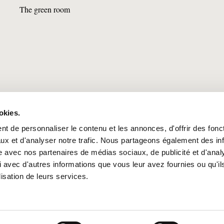
The green room
okies.
onsoTrust >
https://loi-agec.org/fr
t de personnaliser le contenu et les annonces, d'offrir des fonct
ux et d'analyser notre trafic. Nous partageons également des in
site avec nos partenaires de médias sociaux, de publicité et d'anal
(FR)
Deutschland
España
Italia
Nederland
Suomi
Sverige
USA
 avec d'autres informations que vous leur avez fournies ou qu'il
lisation de leurs services.
que de cookies
ecotone.bio
ies