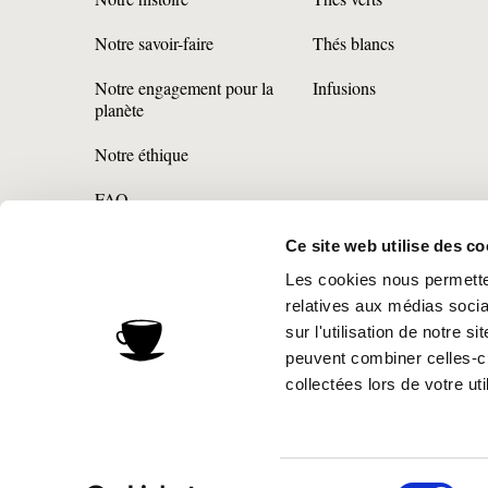
Notre savoir-faire
Thés blancs
Notre engagement pour la
Infusions
planète
Notre éthique
FAQ
Ce site web utilise des co
Retrouvez les informations AGEC de nos produits sur le site C
Les cookies nous permetten
relatives aux médias socia
sur l'utilisation de notre 
UK
België (NL)
Belgique 
sélectionnez un pays:
France
peuvent combiner celles-ci
collectées lors de votre uti
mentions légales
politique de confidentialité
politi
préférences en matière de cook
Sélection