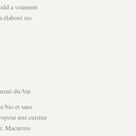
 Todd a vraiment
a élaboré ses
rent-du-Var
ie bio et sans
propose une cuisine
er. Macarons