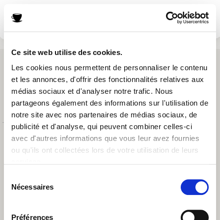
Ce site web utilise des cookies.
Les cookies nous permettent de personnaliser le contenu
et les annonces, d'offrir des fonctionnalités relatives aux
médias sociaux et d'analyser notre trafic. Nous
Retrouvez les informations AGEC de nos produits sur le site
partageons également des informations sur l'utilisation de
ConsoTrust >
https://loi-agec.org/fr
notre site avec nos partenaires de médias sociaux, de
publicité et d'analyse, qui peuvent combiner celles-ci
avec d'autres informations que vous leur avez fournies
ou qu'ils ont collectées lors de votre utilisation de leurs
services.
Sélection
Nécessaires
du
sélectionnez un pays:
consentement
France
Préférences