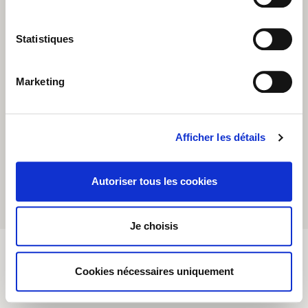
UK
mentions légales
België (NL)
politique de confidentialité
Statistiques
Belgique (FR)
politique de cookies
Deutschland
España
Marketing
ecotone.bio
Italia
préférences en matière de cookies
Nederland
Afficher les détails
Suomi
© copyright 2026 clipper teas
Sverige
USA
conception du site
mad river
Autoriser tous les cookies
日本
Je choisis
Cookies nécessaires uniquement