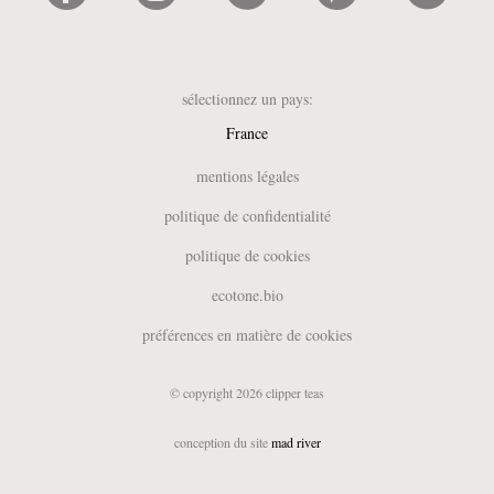
sélectionnez un pays:
France
UK
mentions légales
België (NL)
politique de confidentialité
Belgique (FR)
politique de cookies
Deutschland
España
ecotone.bio
Italia
préférences en matière de cookies
Nederland
Suomi
© copyright 2026 clipper teas
Sverige
USA
conception du site
mad river
日本