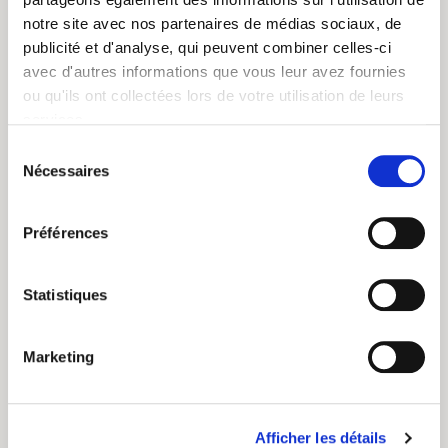
notre site avec nos partenaires de médias sociaux, de
publicité et d'analyse, qui peuvent combiner celles-ci
avec d'autres informations que vous leur avez fournies
ou qu'ils ont collectées lors de votre utilisation de leurs
services.
thé noir bio petrouchka
Sélection
Nécessaires
du
consentement
Avec ses délicates notes d'orange et de bergamote,
ce thé russe vous fera voyager au temps de la Russie
Préférences
impériale. Il se déguste aussi bien le matin que
l'après-midi accompagné de vos biscuits préférés!
Statistiques
en savoir plus
Marketing
Afficher les détails